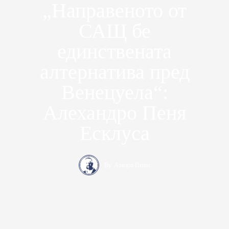
„Направеното от
САЩ бе
единствената
алтернатива пред
Венецуела“:
Алехандро Пеня
Есклуса
By
Алваро Пеняс