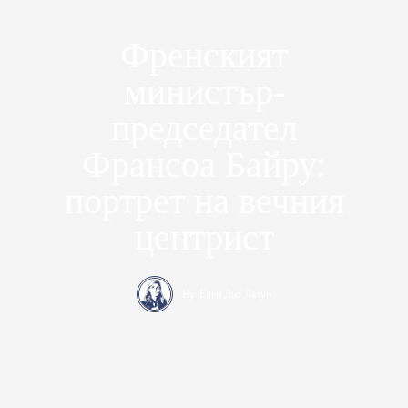
Френският
министър-
председател
Франсоа Байру:
портрет на вечния
центрист
By
Елен Дьо Лазун