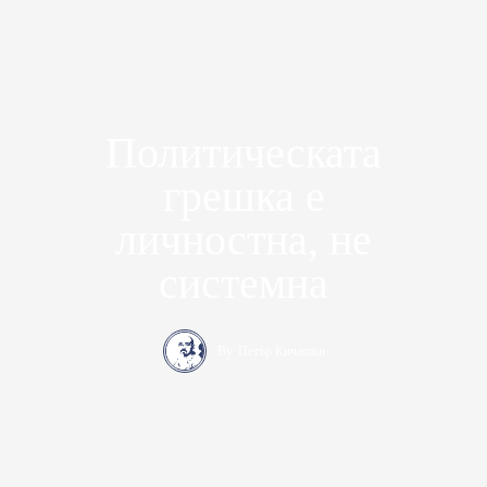
Политическата
грешка е
личностна, не
системна
By
Петър Кичашки