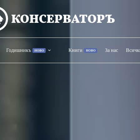
Годишникъ
Книги
За нас
Всичк
НОВО
НОВО