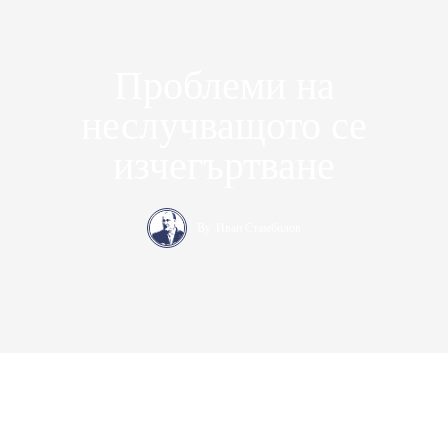
Проблеми на
неслучващото се
изчегъртване
By
Иван Стамболов
Консерваторъ – медийна платформа за десни политически и
икономически идеи. Ние защитаваме консервативните
позиции в България от 2017 година насам
.