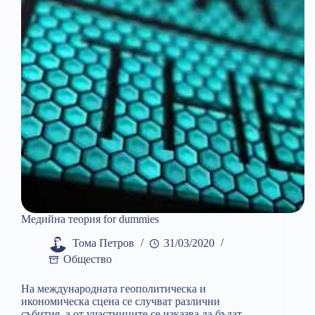
Медийна теория for dummies
Тома Петров
31/03/2020
Общество
На международната геополитическа и
икономическа сцена се случват различни
събития, а от участниците се изказва да бъдат