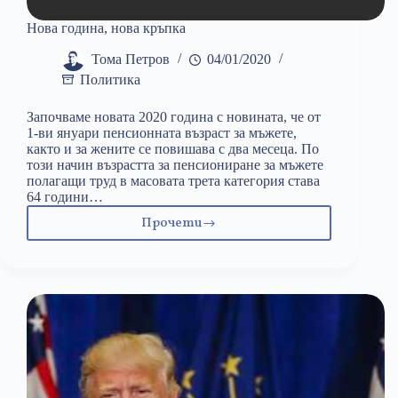
Нова година, нова кръпка
Тома Петров
04/01/2020
Политика
Започваме новата 2020 година с новината, че от
1-ви януари пенсионната възраст за мъжете,
както и за жените се повишава с два месеца. По
този начин възрастта за пенсиониране за мъжете
полагащи труд в масовата трета категория става
64 години…
Прочети
Нова
година,
нова
кръпка