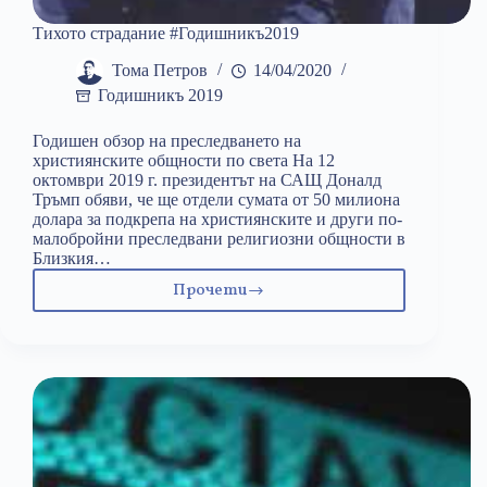
Тихото страдание #Годишникъ2019
Тома Петров
14/04/2020
Годишникъ 2019
Годишен обзор на преследването на
християнските общности по света На 12
октомври 2019 г. президентът на САЩ Доналд
Тръмп обяви, че ще отдели сумата от 50 милиона
долара за подкрепа на християнските и други по-
малобройни преследвани религиозни общности в
Близкия…
Прочети
Тихото
страдание
#Годишникъ2019