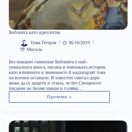
Библията като идеология
Тома Петров
06/10/2019
Мисъль
Без никакво съмнение Библията е най-
уникалната книга, писана в човешката история,
като влиянието и значението й надхвърлят това
на всички останали. В известен смисъл дори
може да се защити и тезата, че без Свещеното
писание не бихме имали и голяма…
Прочети
Библията
като
идеология