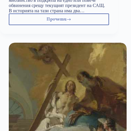
мнозинство в подкрепа на едно или повече
обвинения срещу текущият президент на САЩ.
В историята на тази страна има два…
Прочети
Импийчмънтът
като
буря
в
чаша
Вода