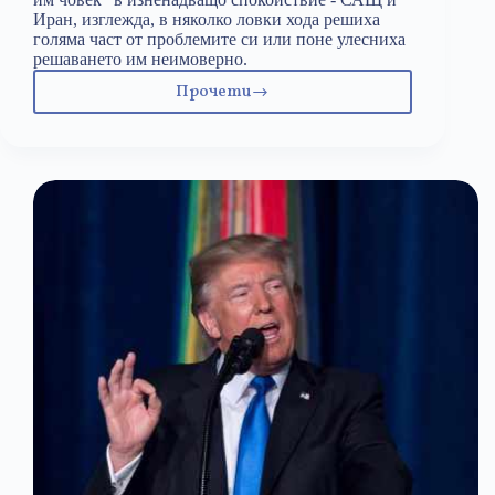
Иран, изглежда, в няколко ловки хода решиха
голяма част от проблемите си или поне улесниха
решаването им неимоверно.
Прочети
Накъде
след
световната
война?