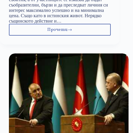
съобразителни, бързи и да преследват личния си
интерес максимално успешно и на минимална
цена. Също като в истинския живот. Нерядко
същинското действие и…
Прочети
Медийна
теория
for
dummies