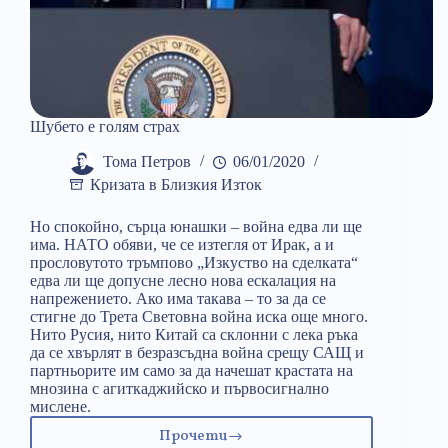
Шубето е голям страх
Тома Петров
06/01/2020
Кризата в Близкия Изток
Но спокойно, сърца юнашки – война едва ли ще
има. НАТО обяви, че се изтегля от Ирак, а и
прословутото тръмпово „Изкуство на сделката“
едва ли ще допусне лесно нова ескалация на
напрежението. Ако има такава – то за да се
стигне до Трета Световна война иска още много.
Нито Русия, нито Китай са склонни с лека ръка
да се хвърлят в безразсъдна война срещу САЩ и
партньорите им само за да начешат крастата на
мнозина с агиткаджийско и първосигнално
мислене.
Прочети
Шубето