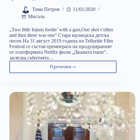
Тома Петров
11/01/2020
Мисъль
„Two little Injuns foolin’ with a gun,One shot t’other
and then there was one“ Стара ирландска детска
песен На 31 август 2019 година на Telluride Film
Festival се състоя премиерата на продуцираният
от платформата Netflix филм „Двамата папи“,
засягащ събитията…
Прочети
„Двамата
папи“:
реалността
през
погледа
на
криво
огледало