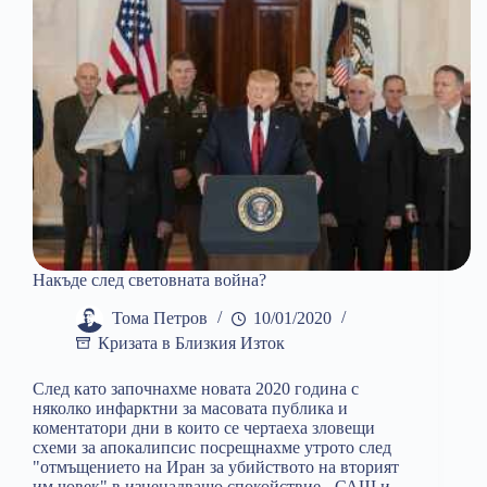
Накъде след световната война?
Тома Петров
10/01/2020
Кризата в Близкия Изток
След като започнахме новата 2020 година с
няколко инфарктни за масовата публика и
коментатори дни в които се чертаеха зловещи
схеми за апокалипсис посрещнахме утрото след
"отмъщението на Иран за убийството на вторият
им човек" в изненадващо спокойствие - САЩ и