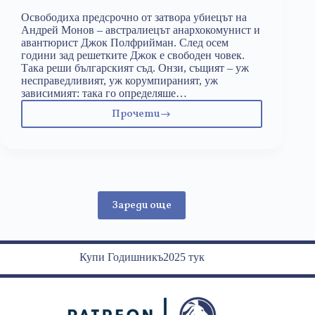
Освободиха предсрочно от затвора убиецът на
Андрей Монов – австралиецът анархокомунист и
авантюрист Джок Полфрийман. След осем
години зад решетките Джок е свободен човек.
Така реши българският съд. Онзи, същият – уж
несправедливият, уж корумпираният, уж
зависимият: така го определяше…
Прочети
Джок
на
свобода
Зареди още
Купи Годишникъ2025 тук