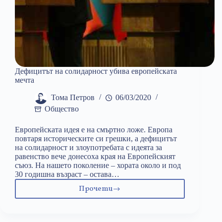
Дефицитът на солидарност убива европейската
мечта
Тома Петров
06/03/2020
Общество
Европейската идея е на смъртно ложе. Европа
повтаря историческите си грешки, а дефицитът
на солидарност и злоупотребата с идеята за
равенство вече донесоха края на Европейският
съюз. На нашето поколение – хората около и под
30 годишна възраст – остава…
Прочети
Дефицитът
на
солидарност