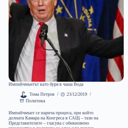
Импийчмънтът като буря в чаша Вода
Тома Петров
23/12/2019
Политика
Импийчмънт се нарича процеса, при който
долната Камара на Конгреса в САЩ – тази на
Представителите – гласува с обикновено