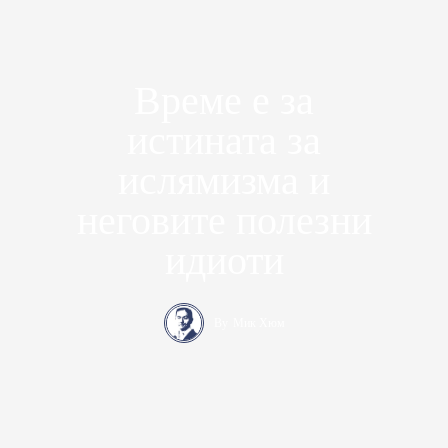
Време е за
истината за
ислямизма и
неговите полезни
идиоти
By
Мик Хюм