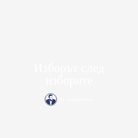
Изборът след
изборите
By
Николай Облаков