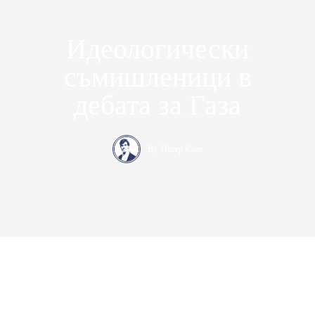
Идеологически
съмишленици в
дебата за Газа
By
Питер Клеп
Консерваторъ – медийна платформа за десни политически и
икономически идеи. Ние защитаваме консервативните
позиции в България от 2017 година насам
.