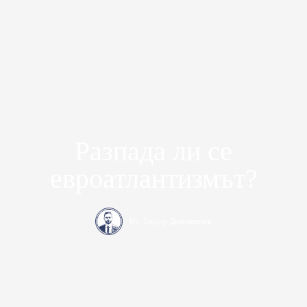
Разпада ли се
евроатлантизмът?
By
Теодор Димокенчев