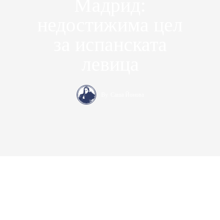
Мадрид:
недостижима цел
за испанската
левица
By
Саша Йонова
Консерваторъ – медийна платформа за десни политически и
икономически идеи. Ние защитаваме консервативните
позиции в България от 2017 година насам
.