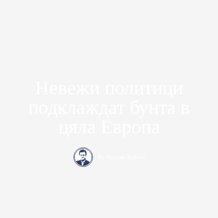
Невежи политици
подклаждат бунта в
цяла Европа
By
Чадуик Хейгън