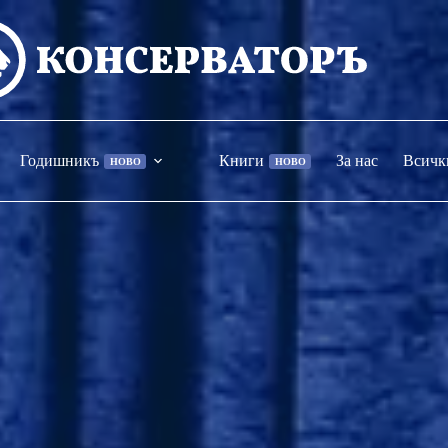
Годишникъ
Книги
За нас
Всичк
НОВО
НОВО